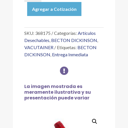
TUBO
Agregar a Cotización
ROJO
CON
ACTIVADOR
DE
SKU:
368175
Categorías:
Artículos
COÁGULOS,
Desechables
,
BECTON DICKINSON
,
13X100MM,
VACUTAINER
Etiquetas:
BECTON
6.0ML
DICKINSON
,
Entrega Inmediata
cantidad

La imagen mostrada es
meramente ilustrativa y su
presentación puede variar