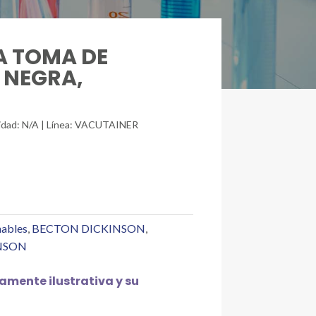
RA TOMA DE
 NEGRA,
unidad: N/A | Línea: VACUTAINER
hables
,
BECTON DICKINSON
,
NSON
mente ilustrativa y su