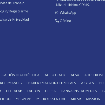
Bolsa de Trabajo
Miguel Hidalgo. CDMX.
Login/Registrarme
WhatsApp
Aviso de Privacidad
Oficina
STIGACIÓN DIAGNÓSTICA
ACCUTRACK
AESA
AHLSTROM
RFORMANCE / J.T. BAKER / MACRON CHEMICALS
AXYGEN
BE
R
DELTALAB
FALCON
FELISA
HANNA INSTRUMENTS
H
LICON
MEGALAB
MICRO ESSENTIAL
MILAB
MISSION