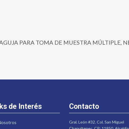
211 | AGUJA PARA TOMA DE MUESTRA MÚLTIPLE,
ks de Interés
Contacto
Gral. León #32. Col. San Miguel
Nosotros
Chapultepec. CP: 11850. Alcaldía