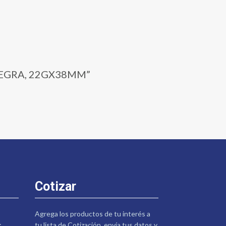
 NEGRA, 22GX38MM”
Cotizar
Agrega los productos de tu interés a
:
tu lista de Cotización, envía tus datos y