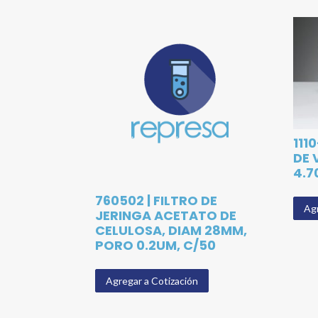
111
DE 
4.7
760502 | FILTRO DE
Agr
JERINGA ACETATO DE
CELULOSA, DIAM 28MM,
PORO 0.2UM, C/50
Agregar a Cotización