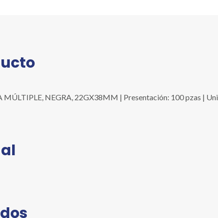
cantidad
ducto
IPLE, NEGRA, 22GX38MM | Presentación: 100 pzas | Unidad: 
al
ados