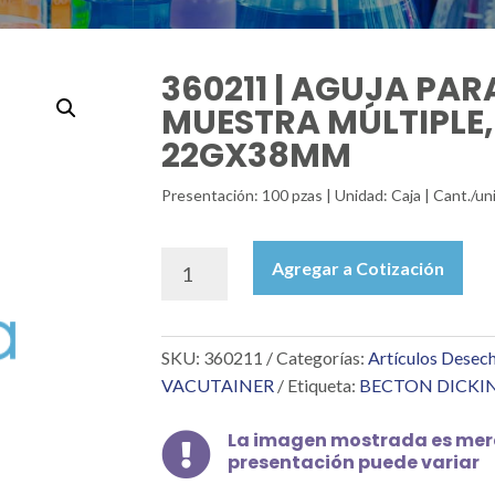
360211 | AGUJA PA
MUESTRA MÚLTIPLE,
22GX38MM
Presentación: 100 pzas | Unidad: Caja | Cant./
360211
Agregar a Cotización
|
AGUJA
PARA
SKU:
360211
Categorías:
Artículos Desec
TOMA
DE
VACUTAINER
Etiqueta:
BECTON DICKI
MUESTRA
MÚLTIPLE,
La imagen mostrada es mera

NEGRA,
presentación puede variar
22GX38MM