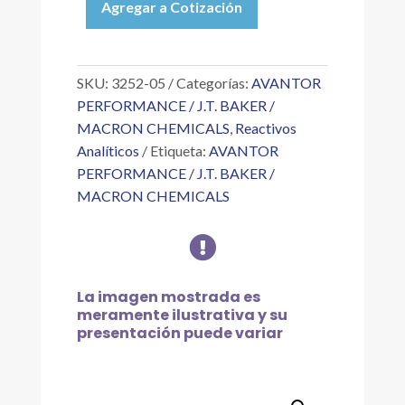
Agregar a Cotización
FOSFATO
DE
POTASIO
DIB.
SKU:
3252-05
Categorías:
AVANTOR
PVO.
PERFORMANCE / J.T. BAKER /
RA
MACRON CHEMICALS
,
Reactivos
ACS
Analíticos
Etiqueta:
AVANTOR
2.5
PERFORMANCE / J.T. BAKER /
KG
MACRON CHEMICALS
cantidad

La imagen mostrada es
meramente ilustrativa y su
presentación puede variar