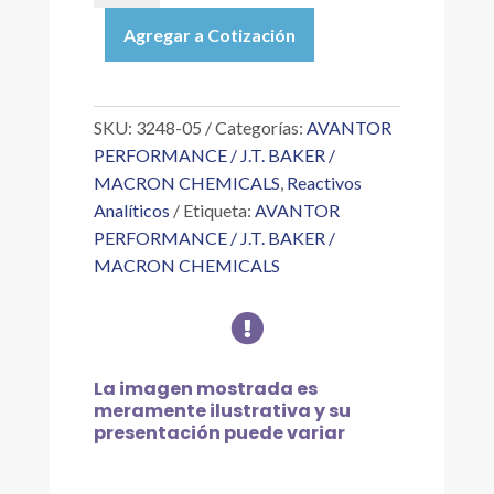
|
Agregar a Cotización
FOSFATO
DE
POTASIO
MONOBÁSICO,
SKU:
3248-05
Categorías:
AVANTOR
CRIST.
PERFORMANCE / J.T. BAKER /
NF
MACRON CHEMICALS
,
Reactivos
2.5
Analíticos
Etiqueta:
AVANTOR
KG
PERFORMANCE / J.T. BAKER /
cantidad
MACRON CHEMICALS

La imagen mostrada es
meramente ilustrativa y su
presentación puede variar