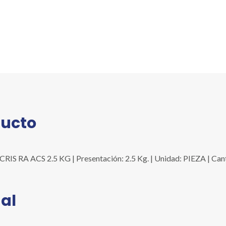
KG
cantidad
ducto
A ACS 2.5 KG | Presentación: 2.5 Kg. | Unidad: PIEZA | Cant./
al