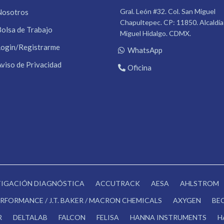
Gral. León #32. Col. San Miguel
Nosotros
Chapultepec. CP: 11850. Alcaldía
Bolsa de Trabajo
Miguel Hidalgo. CDMX.
Login/Registrarme
WhatsApp
Aviso de Privacidad
Oficina
STIGACIÓN DIAGNÓSTICA
ACCUTRACK
AESA
AHLSTROM
RFORMANCE / J.T. BAKER / MACRON CHEMICALS
AXYGEN
BE
R
DELTALAB
FALCON
FELISA
HANNA INSTRUMENTS
H