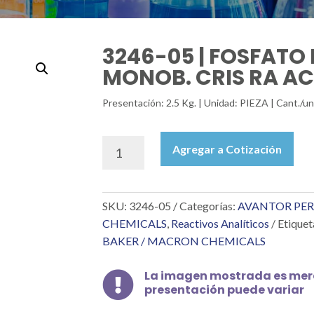
3246-05 | FOSFATO
MONOB. CRIS RA AC
Presentación: 2.5 Kg. | Unidad: PIEZA | Cant./un
3246-
Agregar a Cotización
05
|
FOSFATO
SKU:
3246-05
Categorías:
AVANTOR PER
DE
POTASIO
CHEMICALS
,
Reactivos Analíticos
Etiquet
MONOB.
BAKER / MACRON CHEMICALS
CRIS
RA
La imagen mostrada es mera

ACS
presentación puede variar
2.5