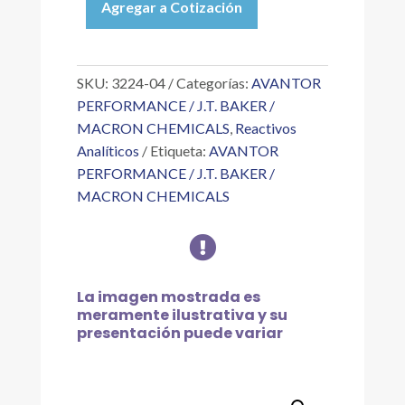
Agregar a Cotización
META-
PERYODATO
DE
POTASIO
SKU:
3224-04
Categorías:
AVANTOR
CRIST.
PERFORMANCE / J.T. BAKER /
125
MACRON CHEMICALS
,
Reactivos
G
Analíticos
Etiqueta:
AVANTOR
cantidad
PERFORMANCE / J.T. BAKER /
MACRON CHEMICALS

La imagen mostrada es
meramente ilustrativa y su
presentación puede variar