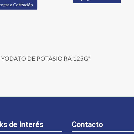
egar a Cotización
04 | YODATO DE POTASIO RA 125G”
ks de Interés
Contacto