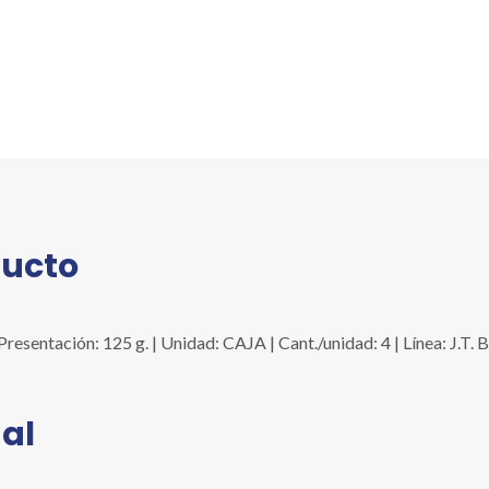
ducto
ntación: 125 g. | Unidad: CAJA | Cant./unidad: 4 | Línea: J.T.
al