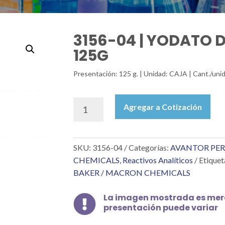
3156-04 | YODATO 
125G
Presentación: 125 g. | Unidad: CAJA | Cant./unid
3156-
Agregar a Cotización
04
|
YODATO
SKU:
3156-04
Categorías:
AVANTOR PER
DE
POTASIO
CHEMICALS
,
Reactivos Analíticos
Etiquet
RA
BAKER / MACRON CHEMICALS
125G
cantidad
La imagen mostrada es mera

presentación puede variar