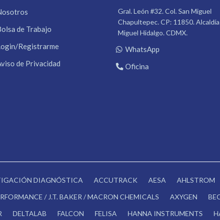
Gral. León #32. Col. San Miguel
Nosotros
Chapultepec. CP: 11850. Alcaldía
Bolsa de Trabajo
Miguel Hidalgo. CDMX.
Login/Registrarme
WhatsApp
Aviso de Privacidad
Oficina
STIGACIÓN DIAGNÓSTICA
ACCUTRACK
AESA
AHLSTROM
RFORMANCE / J.T. BAKER / MACRON CHEMICALS
AXYGEN
BE
R
DELTALAB
FALCON
FELISA
HANNA INSTRUMENTS
H