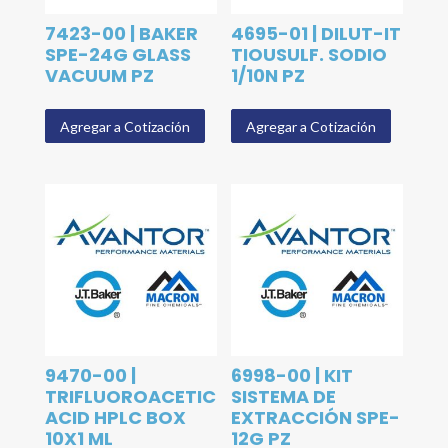
7423-00 | BAKER
4695-01 | DILUT-IT
SPE-24G GLASS
TIOUSULF. SODIO
VACUUM PZ
1/10N PZ
Agregar a Cotización
Agregar a Cotización
9470-00 |
6998-00 | KIT
TRIFLUOROACETIC
SISTEMA DE
ACID HPLC BOX
EXTRACCIÓN SPE-
10X1 ML
12G PZ