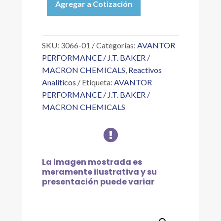
Agregar a Cotización
CITRATO
DE
POTASIO
MONOH.
SKU:
3066-01
Categorías:
AVANTOR
GRAN
PERFORMANCE / J.T. BAKER /
500
MACRON CHEMICALS
,
Reactivos
G
Analíticos
Etiqueta:
AVANTOR
cantidad
PERFORMANCE / J.T. BAKER /
MACRON CHEMICALS

La imagen mostrada es
meramente ilustrativa y su
presentación puede variar