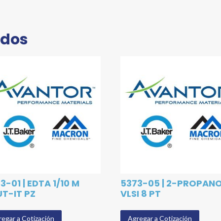
ados
3-01 | EDTA 1/10 M
5373-05 | 2-PROPANO
UT-IT PZ
VLSI 8 PT
egar a Cotización
Agregar a Cotización