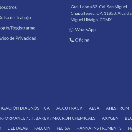
Gral. León #32. Col. San Miguel
Nosotros
Chapultepec. CP: 11850. Alcaldía
Bolsa de Trabajo
Miguel Hidalgo. CDMX.
Login/Registrarme
WhatsApp
Aviso de Privacidad
Oficina
STIGACIÓN DIAGNÓSTICA
ACCUTRACK
AESA
AHLSTROM
RFORMANCE / J.T. BAKER / MACRON CHEMICALS
AXYGEN
BE
R
DELTALAB
FALCON
FELISA
HANNA INSTRUMENTS
H