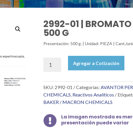
2992-01 | BROMATO
500 G
Presentación: 500 g. | Unidad: PIEZA | Cant./uni
2992-
Agregar a Cotización
01
|
BROMATO
SKU:
2992-01
Categorías:
AVANTOR PER
DE
POTASIO
CHEMICALS
,
Reactivos Analíticos
Etiquet
RA
BAKER / MACRON CHEMICALS
500
G
La imagen mostrada es mera

cantidad
presentación puede variar