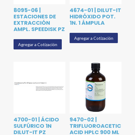
8095-06 |
4674-01 | DILUT-IT
ESTACIONES DE
HIDRÓXIDO POT.
EXTRACCIÓN
1N. 1 ÁMPULA
AMPL. SPEEDISK PZ
Agregar a Cotización
Agregar a Cotización
4700-01 | ÁCIDO
9470-02 |
SULFÚRICO 1N
TRIFLUOROACETIC
DILUT-IT PZ
ACID HPLC 900 ML