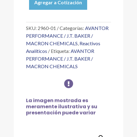
Agregar a Cotización
BISULFATO
DE
POTASIO
CRIST.
SKU:
2960-01
Categorías:
AVANTOR
RA
PERFORMANCE / J.T. BAKER /
500
MACRON CHEMICALS
,
Reactivos
G
Analíticos
Etiqueta:
AVANTOR
cantidad
PERFORMANCE / J.T. BAKER /
MACRON CHEMICALS

La imagen mostrada es
meramente ilustrativa y su
presentación puede variar