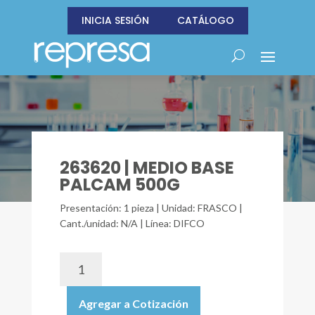
INICIA SESIÓN
CATÁLOGO
263620 | MEDIO BASE
PALCAM 500G
Presentación: 1 pieza | Unidad: FRASCO |
Cant./unidad: N/A | Línea: DIFCO
263620
|
MEDIO
Agregar a Cotización
BASE