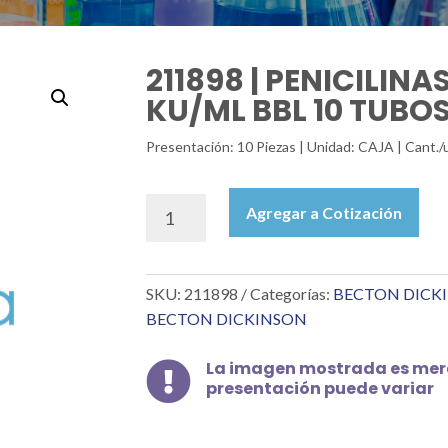
211898 | PENICILINA
KU/ML BBL 10 TUBO
Presentación: 10 Piezas | Unidad: CAJA | Cant./u
211898
Agregar a Cotización
|
PENICILINASA
10,000,000
SKU:
211898
Categorías:
BECTON DICK
KU/ML
BBL
BECTON DICKINSON
10
TUBOS
La imagen mostrada es mera

cantidad
presentación puede variar