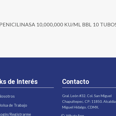
8 | PENICILINASA 10,000,000 KU/ML BBL 10 TUBO
ks de Interés
Contacto
Gral. León #32. Col. San Miguel
Nosotros
Chapultepec. CP: 11850. Alcaldía
Bolsa de Trabajo
Miguel Hidalgo. CDMX.
Login/Registrarme
WhatsApp