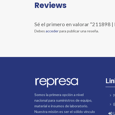
Reviews
Sé el primero en valorar “21189
Debes
acceder
para publicar una reseña.
Lin
Somos la primera opción a nivel
nacional para suministros de equipo,
material e insumos de laboratorio.
Nuestra misión es ser el sólido vínculo