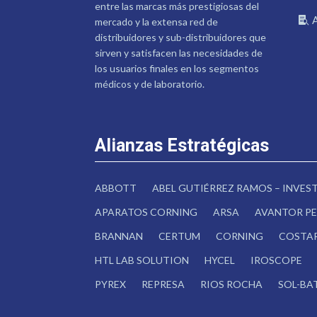
entre las marcas más prestigiosas del
mercado y la extensa red de
distribuidores y sub-distribuidores que
sirven y satisfacen las necesidades de
los usuarios finales en los segmentos
médicos y de laboratorio.
Alianzas Estratégicas
ABBOTT
ABEL GUTIÉRREZ RAMOS – INVE
APARATOS CORNING
ARSA
AVANTOR PE
BRANNAN
CERTUM
CORNING
COSTA
HTL LAB SOLUTION
HYCEL
IROSCOPE
PYREX
REPRESA
RIOS ROCHA
SOL-BA