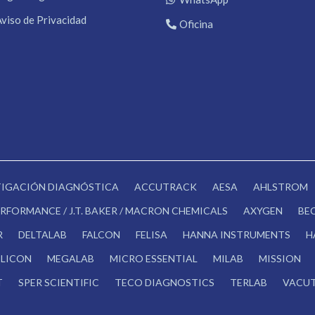
Aviso de Privacidad
Oficina
STIGACIÓN DIAGNÓSTICA
ACCUTRACK
AESA
AHLSTROM
RFORMANCE / J.T. BAKER / MACRON CHEMICALS
AXYGEN
BE
R
DELTALAB
FALCON
FELISA
HANNA INSTRUMENTS
H
LICON
MEGALAB
MICRO ESSENTIAL
MILAB
MISSION
T
SPER SCIENTIFIC
TECO DIAGNOSTICS
TERLAB
VACUT