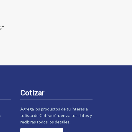
S”
Cotizar
Agrega los productos de tu interés a
:
tu lista de Cotización, envía tus datos y
recibirás todos los detalles.