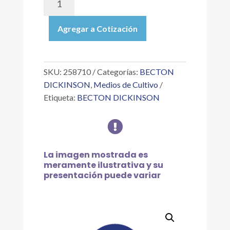
|
AGAR
Agregar a Cotización
DRBC
(DICHLORAN
ROSA
DE
SKU:
258710
Categorías:
BECTON
BENGALA
DICKINSON
,
Medios de Cultivo
Y
Etiqueta:
BECTON DICKINSON
CLORANFENICOL)
500G

cantidad
La imagen mostrada es
meramente ilustrativa y su
presentación puede variar