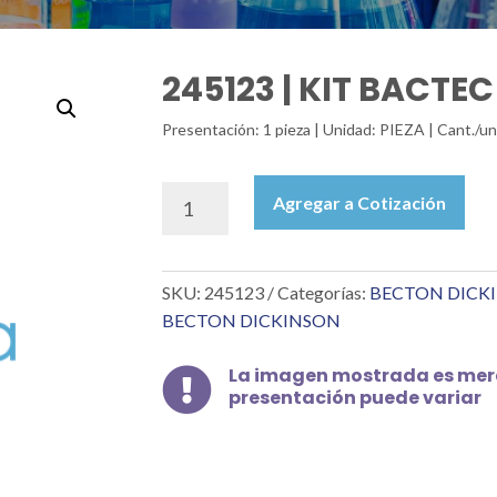
245123 | KIT BACTEC
Presentación: 1 pieza | Unidad: PIEZA | Cant./un
245123
Agregar a Cotización
|
KIT
BACTEC
SKU:
245123
Categorías:
BECTON DICK
MGIT
960
BECTON DICKINSON
SIRE
cantidad
La imagen mostrada es mera

presentación puede variar