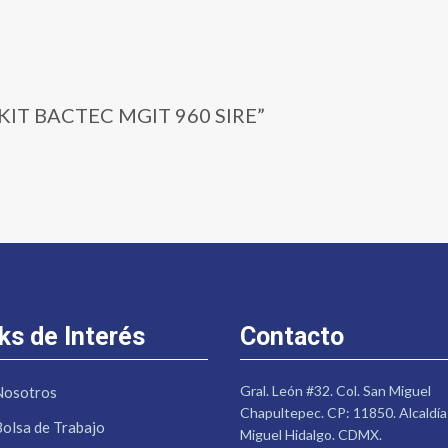
 | KIT BACTEC MGIT 960 SIRE”
ks de Interés
Contacto
Gral. León #32. Col. San Miguel
Nosotros
Chapultepec. CP: 11850. Alcaldía
Bolsa de Trabajo
Miguel Hidalgo. CDMX.