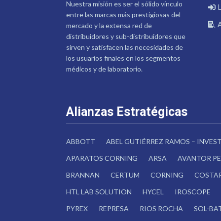
Nuestra misión es ser el sólido vínculo
entre las marcas más prestigiosas del
mercado y la extensa red de
distribuidores y sub-distribuidores que
sirven y satisfacen las necesidades de
los usuarios finales en los segmentos
médicos y de laboratorio.
Alianzas Estratégicas
ABBOTT
ABEL GUTIÉRREZ RAMOS – INVE
APARATOS CORNING
ARSA
AVANTOR PE
BRANNAN
CERTUM
CORNING
COSTA
HTL LAB SOLUTION
HYCEL
IROSCOPE
PYREX
REPRESA
RIOS ROCHA
SOL-BA