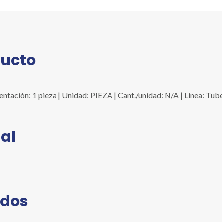
ducto
ción: 1 pieza | Unidad: PIEZA | Cant./unidad: N/A | Línea: Tube
al
ados