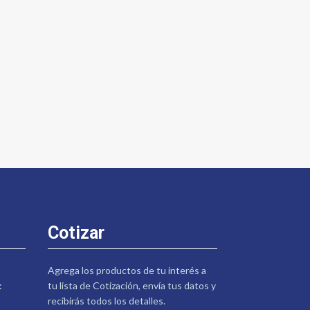
Cotizar
Agrega los productos de tu interés a
:
tu lista de Cotización, envía tus datos y
recibirás todos los detalles.