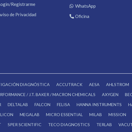
Login/Registrarme
WhatsApp
Aviso de Privacidad
Oficina
STIGACIÓN DIAGNÓSTICA
ACCUTRACK
AESA
AHLSTROM
RFORMANCE / J.T. BAKER / MACRON CHEMICALS
AXYGEN
BE
R
DELTALAB
FALCON
FELISA
HANNA INSTRUMENTS
H
LICON
MEGALAB
MICRO ESSENTIAL
MILAB
MISSION
T
SPER SCIENTIFIC
TECO DIAGNOSTICS
TERLAB
VACUT