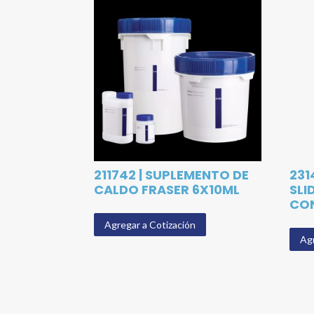
211742 | SUPLEMENTO DE
231
CALDO FRASER 6X10ML
SLI
CON
Agregar a Cotización
Agr