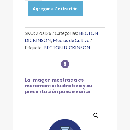
CULTURESWAB
Agregar a Cotización
PLUS
AMIES
W/O
CHARC
SKU:
220126
Categorías:
BECTON
MINITIP
DICKINSON
,
Medios de Cultivo
cantidad
Etiqueta:
BECTON DICKINSON

La imagen mostrada es
meramente ilustrativa y su
presentación puede variar