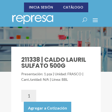
INICIA SESIÓN
CATÁLOGO
211338 | CALDO LAURIL
SULFATO 500G
Presentación: 1 pza | Unidad: FRASCO |
Cant./unidad: N/A | Línea: BBL
211338
|
CALDO
Agregar a Cotización
LAURIL