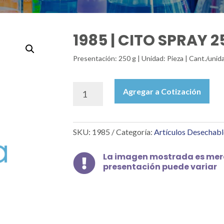
1985 | CITO SPRAY 2
Presentación: 250 g | Unidad: Pieza | Cant./uni
1985
Agregar a Cotización
|
CITO
SPRAY
SKU:
1985
Categoría:
Artículos Desechabl
250
G
cantidad
La imagen mostrada es mera

presentación puede variar