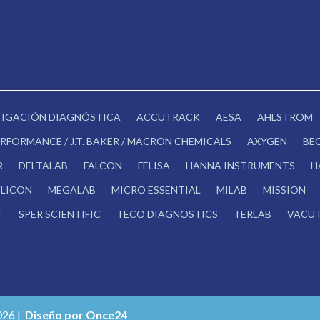
STIGACIÓN DIAGNÓSTICA
ACCUTRACK
AESA
AHLSTROM
RFORMANCE / J.T. BAKER / MACRON CHEMICALS
AXYGEN
BE
R
DELTALAB
FALCON
FELISA
HANNA INSTRUMENTS
H
LICON
MEGALAB
MICRO ESSENTIAL
MILAB
MISSION
T
SPER SCIENTIFIC
TECO DIAGNOSTICS
TERLAB
VACUT
026 |
Diseño por Once24