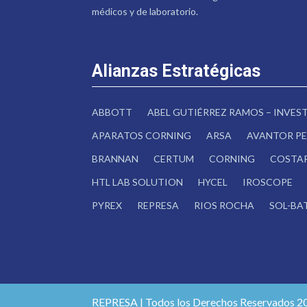
médicos y de laboratorio.
Alianzas Estratégicas
ABBOTT
ABEL GUTIÉRREZ RAMOS – INVE
APARATOS CORNING
ARSA
AVANTOR PE
BRANNAN
CERTUM
CORNING
COSTA
HTL LAB SOLUTION
HYCEL
IROSCOPE
PYREX
REPRESA
RIOS ROCHA
SOL-BA
REPRESA | Todos los Derechos Reservados 2