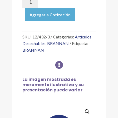
|
TERMÓMETRO
Agregar a Cotización
MÁXIMO
DIGITAL
RESISTENTE
A
SKU:
12/432/3
Categorías:
Artículos
LA
Desechables
,
BRANNAN
Etiqueta:
INTEMPERIE
BRANNAN
–
BLANCO

cantidad
La imagen mostrada es
meramente ilustrativa y su
presentación puede variar