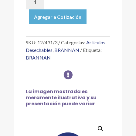
|
TERMÓMETRO
Agregar a Cotización
DIGITAL
DE
AJUSTE
RÁPIDO
SKU:
12/431/3
Categorías:
Artículos
MÁXIMO
Desechables
,
BRANNAN
Etiqueta:
MÍNIMO
BRANNAN
C&F
–

VERDE
cantidad
La imagen mostrada es
meramente ilustrativa y su
presentación puede variar