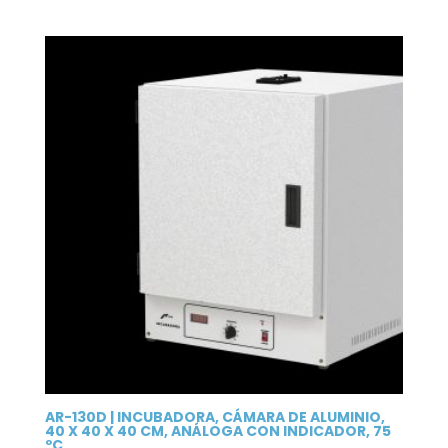
AR-130D | INCUBADORA, CÁMARA DE ALUMINIO,
40 X 40 X 40 CM, ANÁLOGA CON INDICADOR, 75
ºC.