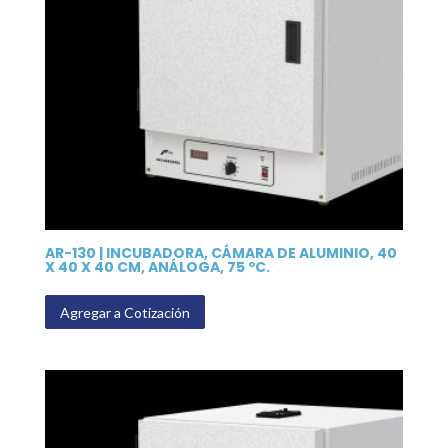
AR-130 | INCUBADORA, CÁMARA DE ALUMINIO, 40
X 40 X 40 CM, ANÁLOGA, 75 ºC.
Agregar a Cotización