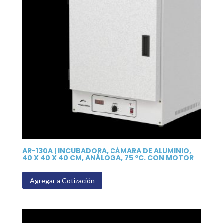
AR-130A | INCUBADORA, CÁMARA DE ALUMINIO,
40 X 40 X 40 CM, ANÁLOGA, 75 ºC. CON MOTOR
Agregar a Cotización