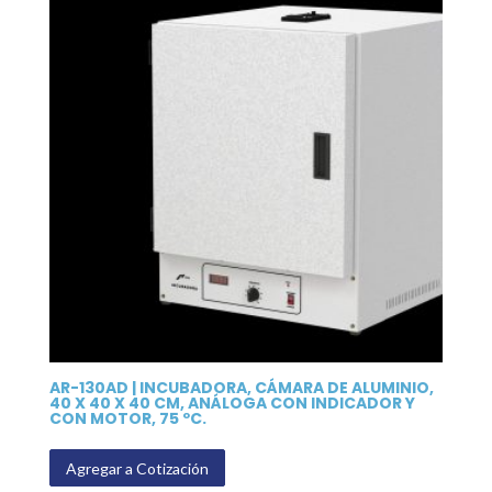
AR-130AD | INCUBADORA, CÁMARA DE ALUMINIO,
40 X 40 X 40 CM, ANÁLOGA CON INDICADOR Y
CON MOTOR, 75 ºC.
Agregar a Cotización