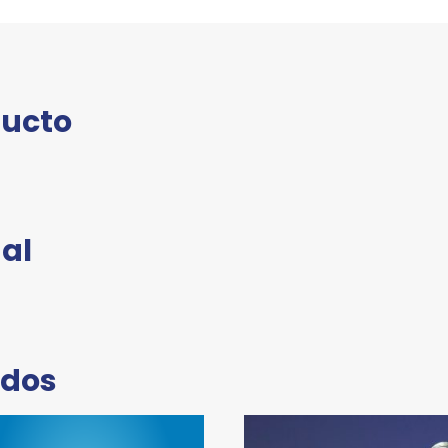
ducto
al
ados