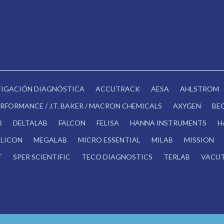
STIGACIÓN DIAGNÓSTICA
ACCUTRACK
AESA
AHLSTROM
RFORMANCE / J.T. BAKER / MACRON CHEMICALS
AXYGEN
BE
R
DELTALAB
FALCON
FELISA
HANNA INSTRUMENTS
H
LICON
MEGALAB
MICRO ESSENTIAL
MILAB
MISSION
T
SPER SCIENTIFIC
TECO DIAGNOSTICS
TERLAB
VACUT