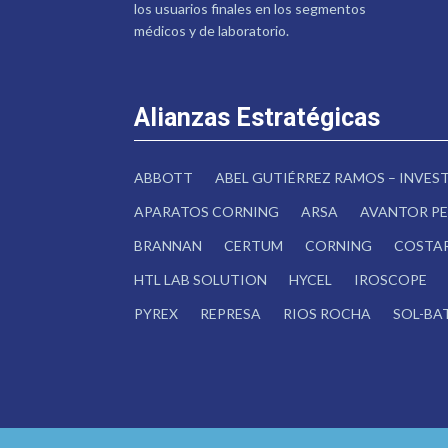
los usuarios finales en los segmentos
médicos y de laboratorio.
Alianzas Estratégicas
ABBOTT
ABEL GUTIÉRREZ RAMOS – INVE
APARATOS CORNING
ARSA
AVANTOR PE
BRANNAN
CERTUM
CORNING
COSTA
HTL LAB SOLUTION
HYCEL
IROSCOPE
PYREX
REPRESA
RIOS ROCHA
SOL-BA