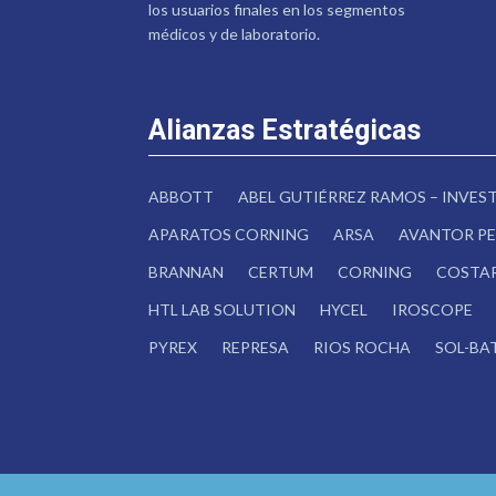
los usuarios finales en los segmentos
médicos y de laboratorio.
Alianzas Estratégicas
ABBOTT
ABEL GUTIÉRREZ RAMOS – INVE
APARATOS CORNING
ARSA
AVANTOR PE
BRANNAN
CERTUM
CORNING
COSTA
HTL LAB SOLUTION
HYCEL
IROSCOPE
PYREX
REPRESA
RIOS ROCHA
SOL-BA