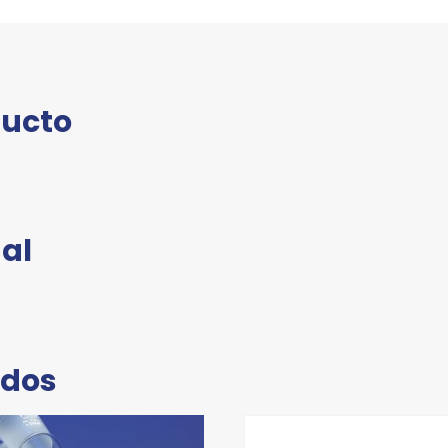
ducto
al
ados