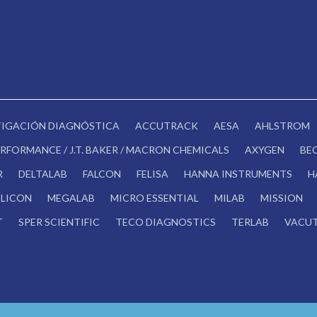
STIGACIÓN DIAGNÓSTICA
ACCUTRACK
AESA
AHLSTROM
RFORMANCE / J.T. BAKER / MACRON CHEMICALS
AXYGEN
BE
R
DELTALAB
FALCON
FELISA
HANNA INSTRUMENTS
H
LICON
MEGALAB
MICRO ESSENTIAL
MILAB
MISSION
T
SPER SCIENTIFIC
TECO DIAGNOSTICS
TERLAB
VACUT