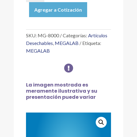
|
Agregar a Cotización
MEGA
GRADILLA
PARA
MICROTUBOS,
SKU:
MG-8000
Categorías:
Artículos
80
Desechables
,
MEGALAB
Etiqueta:
LUGARES,
MEGALAB
C/4
PIEZA

cantidad
La imagen mostrada es
meramente ilustrativa y su
presentación puede variar