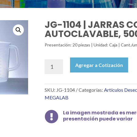
JG-1104 | JARRAS C
AUTOCLAVABLE, 50
Presentación: 20 piezas | Unidad: Caja | Cant./
JG-
Agregar a Cotización
1104
|
JARRAS
SKU:
JG-1104
Categorías:
Artículos Dese
CON
ASA,
MEGALAB
PP,
AUTOCLAVABLE,
La imagen mostrada es mera

500
presentación puede variar
ML
cantidad