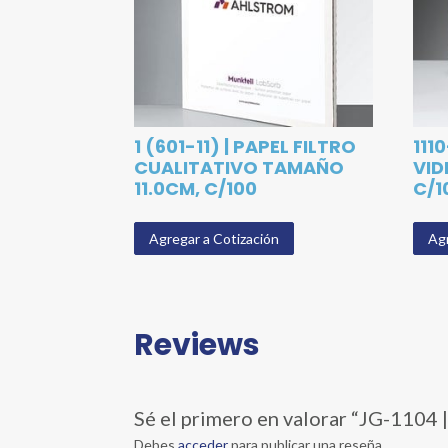
1 (601-11) | PAPEL FILTRO
111
CUALITATIVO TAMAÑO
VID
11.0CM, C/100
C/1
Agregar a Cotización
Agr
Reviews
Sé el primero en valorar “JG-11
Debes
acceder
para publicar una reseña.