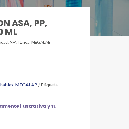
ON ASA, PP,
0 ML
unidad: N/A | Línea: MEGALAB
chables
,
MEGALAB
Etiqueta:
mente ilustrativa y su