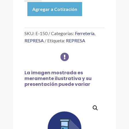
|
Agregar a Cotización
ESPÁTULA
DE
ACERO
INOXIDABLE
SKU:
E-150
Categorías:
Ferretería
,
15.0
REPRESA
Etiqueta:
REPRESA
CM
C/MANGO

DE
MADERA
cantidad
La imagen mostrada es
meramente ilustrativa y su
presentación puede variar