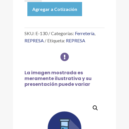
|
Agregar a Cotización
ESPÁTULA
DE
ACERO
INOXIDABLE
SKU:
E-130
Categorías:
Ferretería
,
13.0
REPRESA
Etiqueta:
REPRESA
CM
C/MANGO

DE
MADERA
cantidad
La imagen mostrada es
meramente ilustrativa y su
presentación puede variar