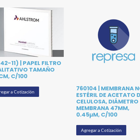
642-11) | PAPEL FILTRO
ALITATIVO TAMAÑO
0CM, C/100
760104 | MEMBRANA 
egar a Cotización
ESTÉRIL DE ACETATO 
CELULOSA, DIÁMETRO
MEMBRANA 47MM,
0.45µM, C/100
Agregar a Cotización