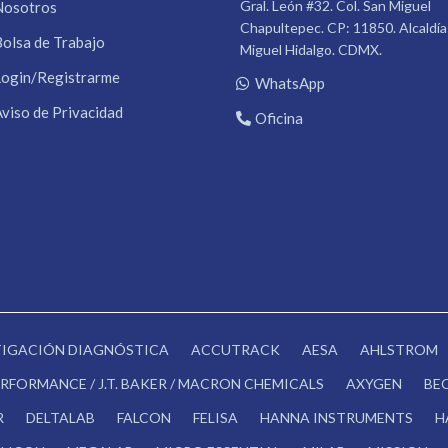
Gral. León #32. Col. San Miguel
Nosotros
Chapultepec. CP: 11850. Alcaldía
Bolsa de Trabajo
Miguel Hidalgo. CDMX.
Login/Registrarme
WhatsApp
Aviso de Privacidad
Oficina
STIGACIÓN DIAGNÓSTICA
ACCUTRACK
AESA
AHLSTROM
RFORMANCE / J.T. BAKER / MACRON CHEMICALS
AXYGEN
BE
R
DELTALAB
FALCON
FELISA
HANNA INSTRUMENTS
H