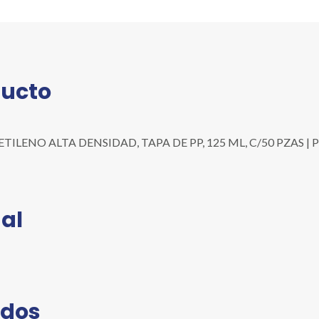
DE
PP,
125
ML,
C/50
ducto
PZAS
cantidad
ENO ALTA DENSIDAD, TAPA DE PP, 125 ML, C/50 PZAS | Presen
al
ados