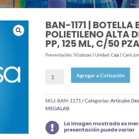
BAN-1171 | BOTELL
POLIETILENO ALTA 
PP, 125 ML, C/50 PZ
Presentación: 50 piezas | Unidad: Caja | Cant./
BAN-
Agregar a Cotización
1171
|
BOTELLA
SKU:
BAN-1171
Categorías:
Artículos De
BOCA
ANCHA,
MEGALAB
POLIETILENO
ALTA
La imagen mostrada es mera

DENSIDAD,
presentación puede variar
TAPA