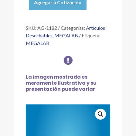
Agregar a Cotización
AGITADOR
(GENDARME),
C/50
PZAS
SKU:
AG-1182
Categorías:
Artículos
cantidad
Desechables
,
MEGALAB
Etiqueta:
MEGALAB

La imagen mostrada es
meramente ilustrativa y su
presentación puede variar