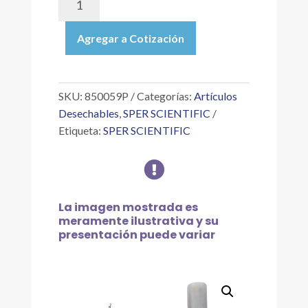
|
SONDA
Agregar a Cotización
PH
CON
ATC
PARA
SKU:
850059P
Categorías:
Artículos
850055,
Desechables
,
SPER SCIENTIFIC
860031
Etiqueta:
SPER SCIENTIFIC
Y
860033

(MEDIDORES
CALIDAD
DEL
La imagen mostrada es
AGUA)
meramente ilustrativa y su
cantidad
presentación puede variar