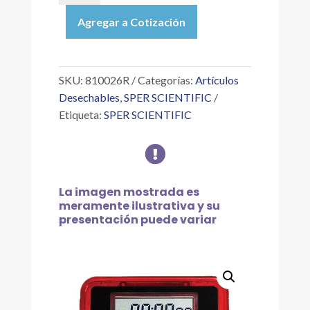
CONTADOR
Agregar a Cotización
ASCENDENTE
/
DESCENDENTE
CON
SKU:
810026R
Categorías:
Artículos
RELOJ,
Desechables
,
SPER SCIENTIFIC
LÍNEA
Etiqueta:
SPER SCIENTIFIC
ROJA
cantidad

La imagen mostrada es
meramente ilustrativa y su
presentación puede variar