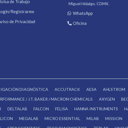
Bolsa de Trabajo
Miguel Hidalgo. CDMX.
Login/Registrarme
WhatsApp
Aviso de Privacidad
Oficina
STIGACIÓN DIAGNÓSTICA
ACCUTRACK
AESA
AHLSTROM
RFORMANCE / J.T. BAKER / MACRON CHEMICALS
AXYGEN
BE
R
DELTALAB
FALCON
FELISA
HANNA INSTRUMENTS
H
LICON
MEGALAB
MICRO ESSENTIAL
MILAB
MISSION