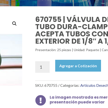
670755 | VÁLVULA 
TUBO DURA-CLAMP®
ACEPTA TUBOS CON
EXTERIOR DE 1/8″ A 
Presentación: 25 piezas | Unidad: Paquete | Can
670755
Agregar a Cotización
|
VÁLVULA
DE
SKU:
670755
Categorías:
Artículos Desec
FLUJO
PARA
TUBO
La imagen mostrada es mera

presentación puede variar
DURA-
CLAMP®,