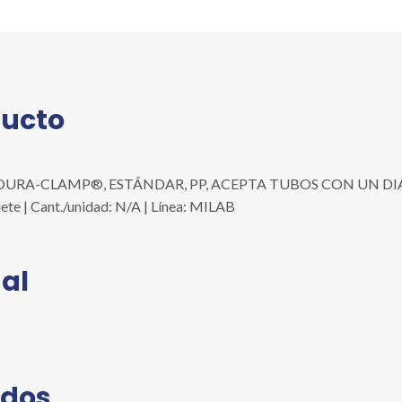
ESTÁNDAR,
PP,
ACEPTA
TUBOS
CON
ducto
UN
DIÁMETRO
EXTERIOR
DURA-CLAMP®, ESTÁNDAR, PP, ACEPTA TUBOS CON UN DIÁM
DE
1/8"
ete | Cant./unidad: N/A | Línea: MILAB
A
1/2",
C/25
al
PZAS
cantidad
ados