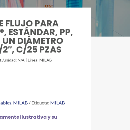
DE FLUJO PARA
, ESTÁNDAR, PP,
 UN DIÁMETRO
1/2″, C/25 PZAS
t./unidad: N/A | Línea: MILAB
hables
,
MILAB
Etiqueta:
MILAB
mente ilustrativa y su