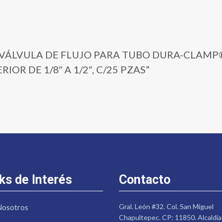
755 | VÁLVULA DE FLUJO PARA TUBO DURA-CLAM
R DE 1/8″ A 1/2″, C/25 PZAS”
ks de Interés
Contacto
Gral. León #32. Col. San Miguel
Nosotros
Chapultepec. CP: 11850. Alcaldía