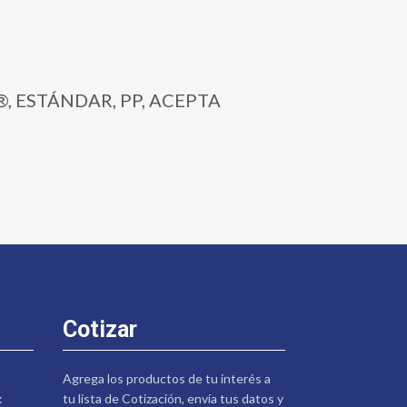
P®, ESTÁNDAR, PP, ACEPTA
Cotizar
Agrega los productos de tu interés a
:
tu lista de Cotización, envía tus datos y