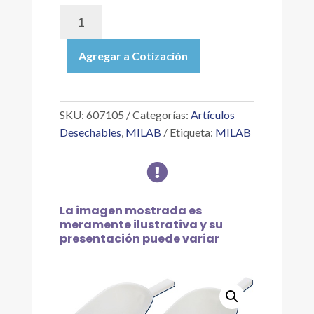
607105
|
CUCHARÓN,
Agregar a Cotización
BASE
PLANA,
PEBD,
DIMENSIONES
SKU:
607105
Categorías:
Artículos
3"
Desechables
,
MILAB
Etiqueta:
MILAB
X
1

3/4",
CAPACIDAD
25ML,
La imagen mostrada es
LARGO
meramente ilustrativa y su
presentación puede variar
MANGO
2",
C/6
PZAS
cantidad