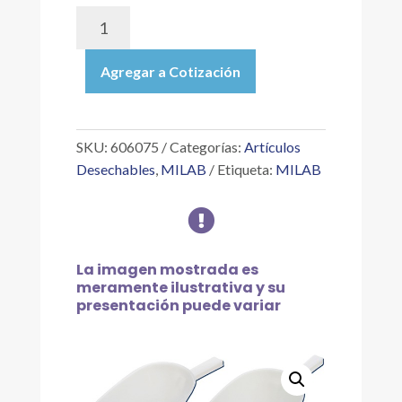
606075
|
CUCHARÓN,
Agregar a Cotización
BASE
PLANA,
PEBD,
DIMENSIONES
SKU:
606075
Categorías:
Artículos
5
Desechables
,
MILAB
Etiqueta:
MILAB
1/4"
X

3",
CAPACIDAD
110ML,
La imagen mostrada es
LARGO
meramente ilustrativa y su
presentación puede variar
MANGO
3",
C/6
PZAS
cantidad