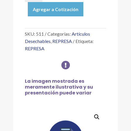
ASA
Agregar a Cotización
DE
NICROMO
CALIBRA
1/1000,
SKU:
511
Categorías:
Artículos
MANGO
Desechables
,
REPRESA
Etiqueta:
ROJO,
REPRESA
C/10
PZAS

cantidad
La imagen mostrada es
meramente ilustrativa y su
presentación puede variar