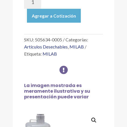
0005
|
Agregar a Cotización
GARRAFÓN
SIN
LLAVE
DE
SKU:
505634-0005
Categorías:
PASO,
Artículos Desechables
,
MILAB
PP,
Etiqueta:
MILAB
GRADUADO,
CAPACIDAD

10LT
cantidad
La imagen mostrada es
meramente ilustrativa y su
presentación puede variar