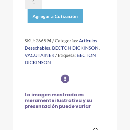
|
LANCETA
Agregar a Cotización
CONTACT-
ACTIVATED,
FLUJO
ABUNDANTE,
SKU:
366594
Categorías:
Artículos
AZUL,
Desechables
,
BECTON DICKINSON
,
1.5MMX2.0MM
VACUTAINER
Etiqueta:
BECTON
cantidad
DICKINSON

La imagen mostrada es
meramente ilustrativa y su
presentación puede variar