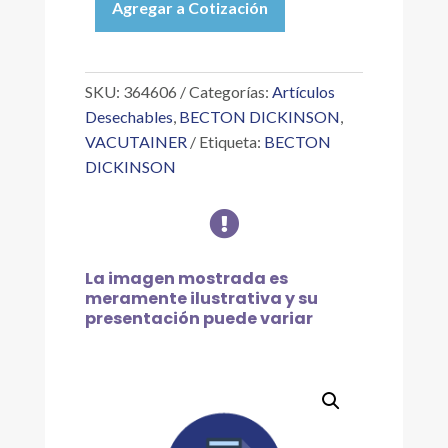
Agregar a Cotización
AMARILLO
CON
ACD
A,
SKU:
364606
Categorías:
Artículos
16X100MM,
Desechables
,
BECTON DICKINSON
,
8.5ML
VACUTAINER
Etiqueta:
BECTON
cantidad
DICKINSON

La imagen mostrada es
meramente ilustrativa y su
presentación puede variar