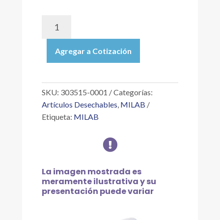
303515-
0001
|
Agregar a Cotización
BARRA
MAGNÉTICA
EN
FORMA
SKU:
303515-0001
Categorías:
DE
Artículos Desechables
,
MILAB
HUEVO
Etiqueta:
MILAB
DE
TEFLÓN®

PARA
AGITACIÓN,
LARGO
La imagen mostrada es
10MM,
meramente ilustrativa y su
DIÁMETRO
presentación puede variar
EXTERIOR
20MM,