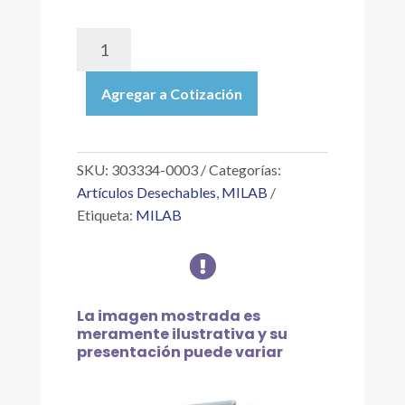
303334-
0003
|
Agregar a Cotización
VARILLA
PARA
AGITACIÓN
CON
SKU:
303334-0003
Categorías:
EXTREMOS
Artículos Desechables
,
MILAB
PLANOS,
Etiqueta:
MILAB
PTFE
SÓLIDO,

LARGO
250MM,
DIÁMETRO
La imagen mostrada es
EXTERIOR
meramente ilustrativa y su
8MM,
presentación puede variar
C/6
PZAS