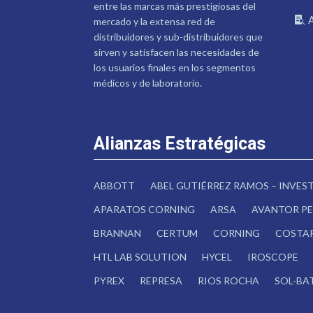
entre las marcas más prestigiosas del
mercado y la extensa red de
distribuidores y sub-distribuidores que
sirven y satisfacen las necesidades de
los usuarios finales en los segmentos
médicos y de laboratorio.
Alianzas Estratégicas
ABBOTT
ABEL GUTIÉRREZ RAMOS – INVE
APARATOS CORNING
ARSA
AVANTOR PE
BRANNAN
CERTUM
CORNING
COSTA
HTL LAB SOLUTION
HYCEL
IROSCOPE
PYREX
REPRESA
RIOS ROCHA
SOL-BA