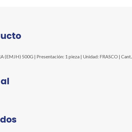
ducto
MJH) 500G | Presentación: 1 pieza | Unidad: FRASCO | Cant./
al
ados