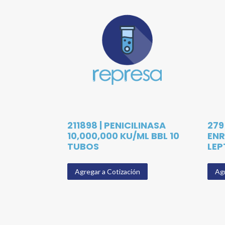
211898 | PENICILINASA
279
10,000,000 KU/ML BBL 10
ENR
TUBOS
LEP
Agregar a Cotización
Agr