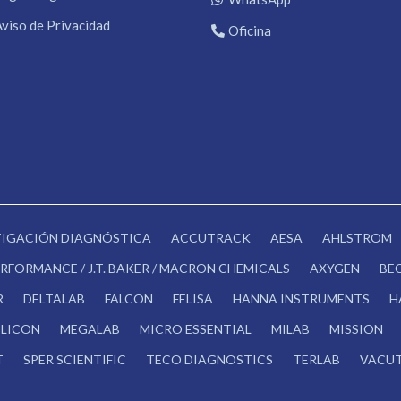
Aviso de Privacidad
Oficina
STIGACIÓN DIAGNÓSTICA
ACCUTRACK
AESA
AHLSTROM
RFORMANCE / J.T. BAKER / MACRON CHEMICALS
AXYGEN
BE
R
DELTALAB
FALCON
FELISA
HANNA INSTRUMENTS
H
LICON
MEGALAB
MICRO ESSENTIAL
MILAB
MISSION
T
SPER SCIENTIFIC
TECO DIAGNOSTICS
TERLAB
VACUT