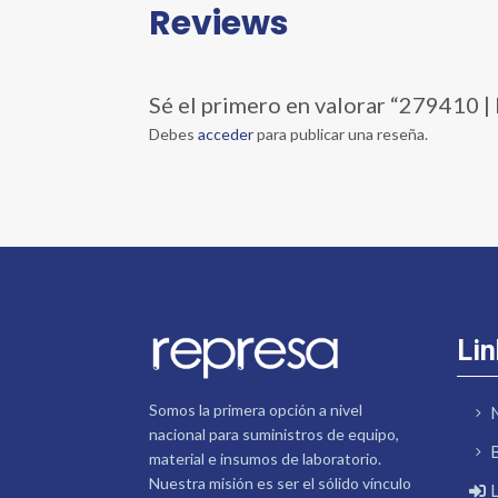
Reviews
Sé el primero en valorar “2794
Debes
acceder
para publicar una reseña.
Lin
Somos la primera opción a nivel
nacional para suministros de equipo,
material e insumos de laboratorio.
Nuestra misión es ser el sólido vínculo