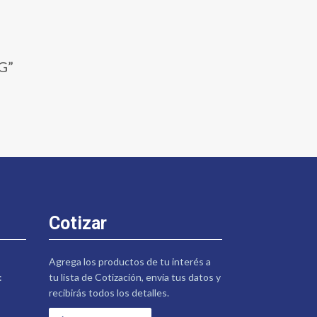
G”
Cotizar
Agrega los productos de tu interés a
:
tu lista de Cotización, envía tus datos y
recibirás todos los detalles.