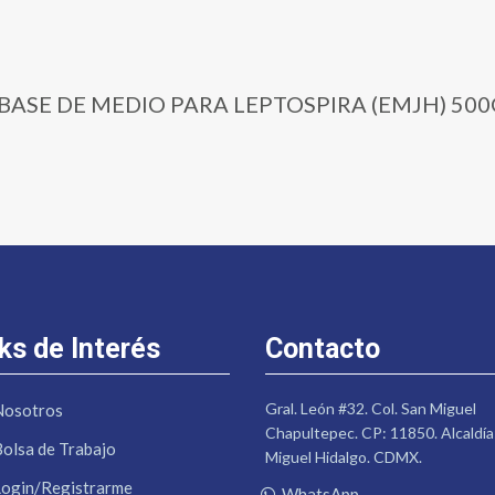
10 | BASE DE MEDIO PARA LEPTOSPIRA (EMJH) 500
ks de Interés
Contacto
Gral. León #32. Col. San Miguel
Nosotros
Chapultepec. CP: 11850. Alcaldía
Bolsa de Trabajo
Miguel Hidalgo. CDMX.
Login/Registrarme
WhatsApp