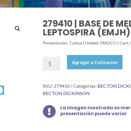
279410 | BASE DE M
LEPTOSPIRA (EMJH)
Presentación: 1 pieza | Unidad: FRASCO | Cant.
279410
Agregar a Cotización
|
BASE
DE
SKU:
279410
Categorías:
BECTON DICK
MEDIO
PARA
BECTON DICKINSON
LEPTOSPIRA
(EMJH)
La imagen mostrada es mera

500G
presentación puede variar
cantidad