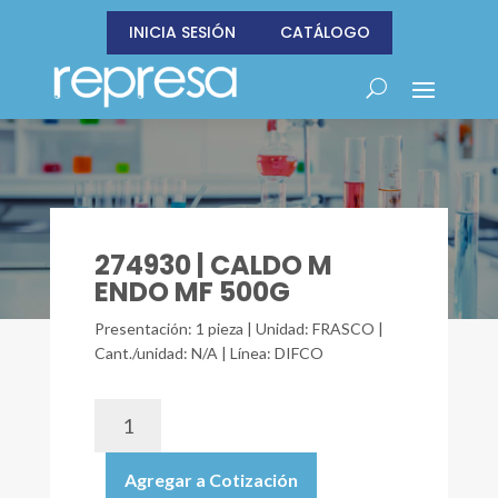
INICIA SESIÓN
CATÁLOGO
274930 | CALDO M
ENDO MF 500G
Presentación: 1 pieza | Unidad: FRASCO |
Cant./unidad: N/A | Línea: DIFCO
274930
|
CALDO
Agregar a Cotización
M