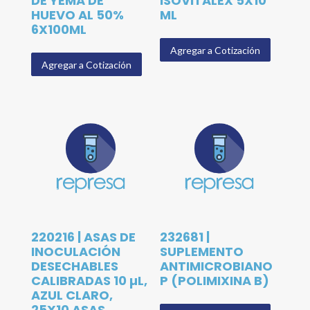
DE YEMA DE
ISOVITALEX 5X10
HUEVO AL 50%
ML
6X100ML
Agregar a Cotización
Agregar a Cotización
220216 | ASAS DE
232681 |
INOCULACIÓN
SUPLEMENTO
DESECHABLES
ANTIMICROBIANO
CALIBRADAS 10 µL,
P (POLIMIXINA B)
AZUL CLARO,
25X10 ASAS