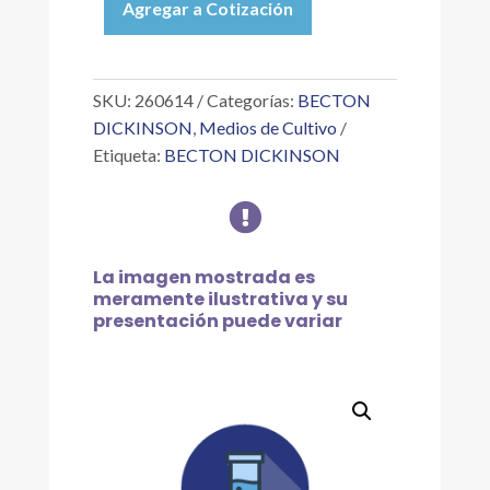
Agregar a Cotización
GASKET
O
RING
P/GASPAK
SKU:
260614
Categorías:
BECTON
150
DICKINSON
,
Medios de Cultivo
BBL
Etiqueta:
BECTON DICKINSON
cantidad

La imagen mostrada es
meramente ilustrativa y su
presentación puede variar