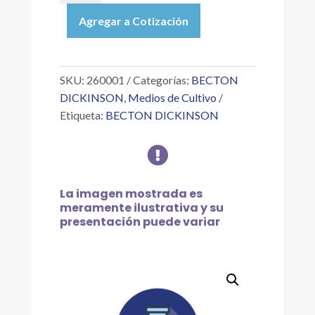
SACHET
Agregar a Cotización
GAS
PAK
EZ
ANAEROBE
SKU:
260001
Categorías:
BECTON
W/INDICATOR
DICKINSON
,
Medios de Cultivo
cantidad
Etiqueta:
BECTON DICKINSON

La imagen mostrada es
meramente ilustrativa y su
presentación puede variar