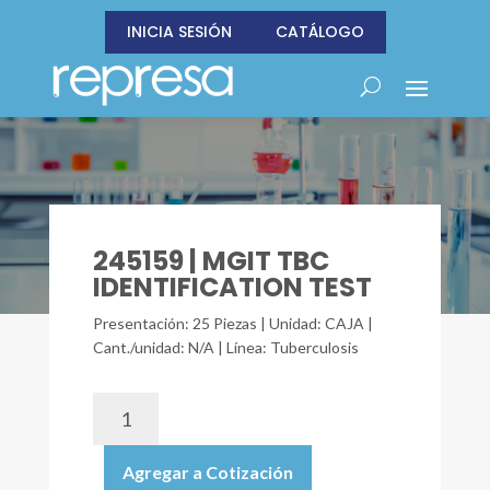
INICIA SESIÓN
CATÁLOGO
245159 | MGIT TBC
IDENTIFICATION TEST
Presentación: 25 Piezas | Unidad: CAJA |
Cant./unidad: N/A | Línea: Tuberculosis
245159
|
MGIT
Agregar a Cotización
TBC