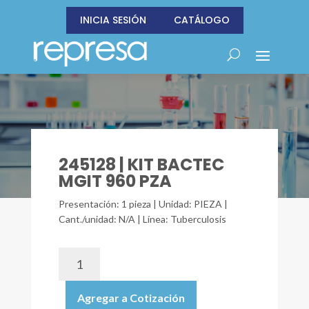
INICIA SESIÓN
CATÁLOGO
245128 | KIT BACTEC
MGIT 960 PZA
Presentación: 1 pieza | Unidad: PIEZA |
Cant./unidad: N/A | Línea: Tuberculosis
245128
|
KIT
Agregar a Cotización
BACTEC