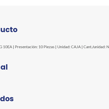
ducto
 | Presentación: 10 Piezas | Unidad: CAJA | Cant./unidad: N/
al
ados