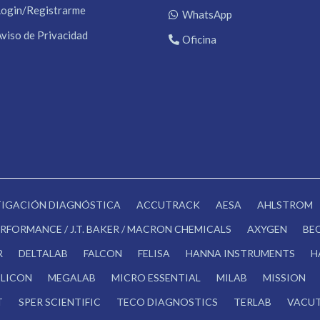
Login/Registrarme
WhatsApp
Aviso de Privacidad
Oficina
STIGACIÓN DIAGNÓSTICA
ACCUTRACK
AESA
AHLSTROM
RFORMANCE / J.T. BAKER / MACRON CHEMICALS
AXYGEN
BE
R
DELTALAB
FALCON
FELISA
HANNA INSTRUMENTS
H
LICON
MEGALAB
MICRO ESSENTIAL
MILAB
MISSION
T
SPER SCIENTIFIC
TECO DIAGNOSTICS
TERLAB
VACUT