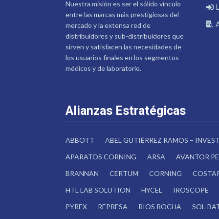
Nuestra misión es ser el sólido vínculo
entre las marcas más prestigiosas del
mercado y la extensa red de
distribuidores y sub-distribuidores que
sirven y satisfacen las necesidades de
los usuarios finales en los segmentos
médicos y de laboratorio.
Alianzas Estratégicas
ABBOTT
ABEL GUTIÉRREZ RAMOS – INVE
APARATOS CORNING
ARSA
AVANTOR PE
BRANNAN
CERTUM
CORNING
COSTA
HTL LAB SOLUTION
HYCEL
IROSCOPE
PYREX
REPRESA
RIOS ROCHA
SOL-BA