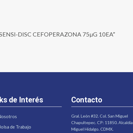
13 | SENSI-DISC CEFOPERAZONA 75µG 10EA”
ks de Interés
Contacto
Gral. León #32. Col. San Miguel
Nosotros
Chapultepec. CP: 11850. Alcaldía
Bolsa de Trabajo
Miguel Hidalgo. CDMX.