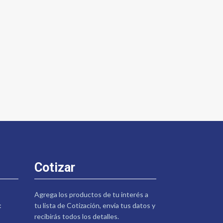
Cotizar
Agrega los productos de tu interés a
:
tu lista de Cotización, envía tus datos y
recibirás todos los detalles.