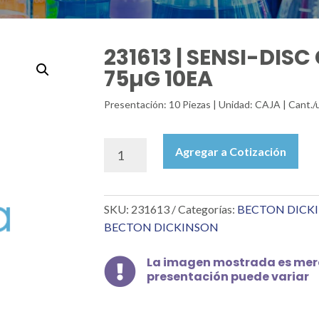
231613 | SENSI-DI
75µG 10EA
Presentación: 10 Piezas | Unidad: CAJA | Cant./
231613
Agregar a Cotización
|
SENSI-
DISC
SKU:
231613
Categorías:
BECTON DICK
CEFOPERAZONA
75µG
BECTON DICKINSON
10EA
cantidad
La imagen mostrada es mera

presentación puede variar