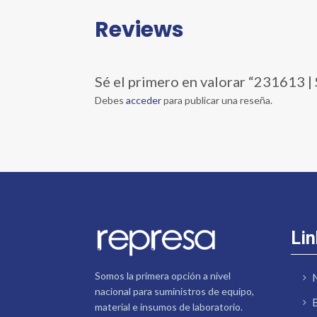
Reviews
Sé el primero en valorar “2316
Debes
acceder
para publicar una reseña.
Lin
Somos la primera opción a nivel
nacional para suministros de equipo,
material e insumos de laboratorio.