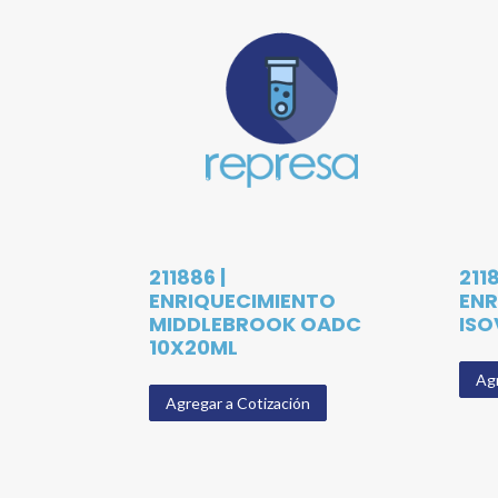
211886 |
2118
ENRIQUECIMIENTO
ENR
MIDDLEBROOK OADC
ISO
10X20ML
Agr
Agregar a Cotización