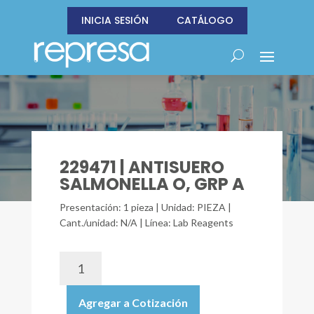
INICIA SESIÓN
CATÁLOGO
229471 | ANTISUERO
SALMONELLA O, GRP A
Presentación: 1 pieza | Unidad: PIEZA |
Cant./unidad: N/A | Línea: Lab Reagents
229471
|
ANTISUERO
Agregar a Cotización
SALMONELLA