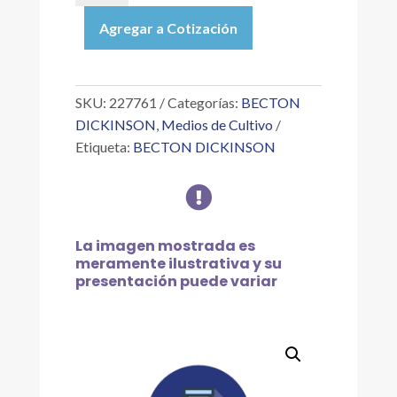
ANTISUERO
Agregar a Cotización
SHIGELLA
(POLY
GRUPO
A1
SKU:
227761
Categorías:
BECTON
S.
DICKINSON
,
Medios de Cultivo
DYSENTERIAE
Etiqueta:
BECTON DICKINSON
cantidad

La imagen mostrada es
meramente ilustrativa y su
presentación puede variar