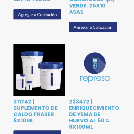
VERDE, 25X10
ASAS
Agregar a Cotización
Agregar a Cotización
211742 |
233472 |
SUPLEMENTO DE
ENRIQUECIMIENTO
CALDO FRASER
DE YEMA DE
6X10ML
HUEVO AL 50%
6X100ML